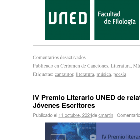
Comentarios desactivados
Publicado en
Certamen de Canciones
,
Literatura
,
Mú
Etiquetas:
cantautor
,
literatura
,
música
,
poesía
IV Premio Literario UNED de rela
Jóvenes Escritores
Publicado el
11 octubre, 2024
de
cmartin
|
Comentario