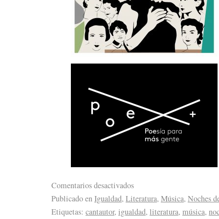
Comentarios desactivados
Publicado en
Igualdad
,
Literatura
,
Música
,
Noches d
Etiquetas:
cantautor
,
igualdad
,
literatura
,
música
,
no