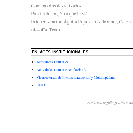
Comentarios desactivados
Publicado en
¿Y tú qué lees?
Etiquetas:
actor
,
Águila Roja
,
cartas de amor
,
Celobe
filosofía
,
Teatro
ENLACES INSTITUCIONALES
Actividades Culturales
Actividades Culturales en facebook
Vicerrectorado de Internacionalización y Multilingüismo
UNED
Creado con orgullo gracias a Wo