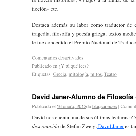
ficción» etc.
Destaca además su labor como traductor de c
tragedia, filosofía y poesía griega, textos medie
le fue concedido el Premio Nacional de Traducc
Comentarios desactivados
Publicado en
¿Y tú qué lees?
Etiquetas:
Grecia
,
mitología
,
mitos
,
Teatro
David Janer-Alumno de Filosofía
Publicado el
16 enero, 2012
de
blogsunedes
|
Comenta
Ca
David nos cuenta una de sus últimas lecturas:
desconocida
de Stefan Zweig.
David Janer
es ta