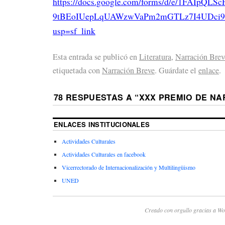
https://docs.google.com/forms/d/e/1FAIpQLSc
9tBEoIUepLqUAWzwVaPm2mGTLz7I4UDci9
usp=sf_link
Esta entrada se publicó en
Literatura
,
Narración Brev
etiquetada con
Narración Breve
. Guárdate el
enlace
.
78 RESPUESTAS A “
XXX PREMIO DE NA
ENLACES INSTITUCIONALES
Actividades Culturales
Actividades Culturales en facebook
Vicerrectorado de Internacionalización y Multilingüismo
UNED
Creado con orgullo gracias a Wo